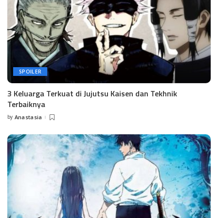
SPOILER
3 Keluarga Terkuat di Jujutsu Kaisen dan Tekhnik
Terbaiknya
by
Anastasia
Posted
by