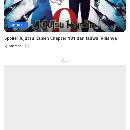
SPOILER
Spoiler Jujutsu Kaisen Chapter 181 dan Jadwal Rilisnya
by
rahmat
Posted
by
– Ads –