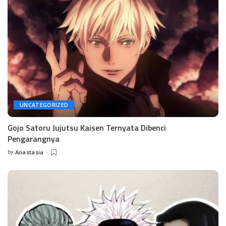
UNCATEGORIZED
Gojo Satoru Jujutsu Kaisen Ternyata Dibenci
Pengarangnya
by
Anastasia
Posted
by