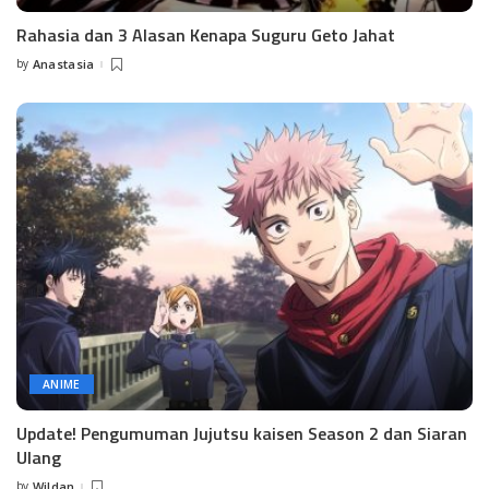
Rahasia dan 3 Alasan Kenapa Suguru Geto Jahat
by
Anastasia
Posted
by
ANIME
Update! Pengumuman Jujutsu kaisen Season 2 dan Siaran
Ulang
by
Wildan