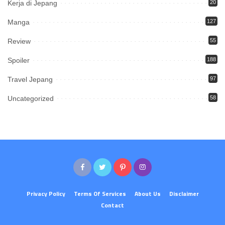
Kerja di Jepang
20
Manga
127
Review
55
Spoiler
188
Travel Jepang
97
Uncategorized
58
Privacy Policy
Terms Of Services
About Us
Disclaimer
Contact