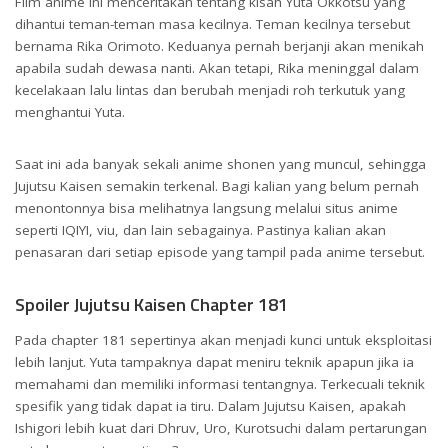
Film anime ini menceritakan tentang kisah Yuta Okkotsu yang
dihantui teman-teman masa kecilnya. Teman kecilnya tersebut
bernama Rika Orimoto. Keduanya pernah berjanji akan menikah
apabila sudah dewasa nanti. Akan tetapi, Rika meninggal dalam
kecelakaan lalu lintas dan berubah menjadi roh terkutuk yang
menghantui Yuta.
Saat ini ada banyak sekali anime shonen yang muncul, sehingga
Jujutsu Kaisen semakin terkenal. Bagi kalian yang belum pernah
menontonnya bisa melihatnya langsung melalui situs anime
seperti IQIYI, viu, dan lain sebagainya. Pastinya kalian akan
penasaran dari setiap episode yang tampil pada anime tersebut.
Spoiler Jujutsu Kaisen Chapter 181
Pada chapter 181 sepertinya akan menjadi kunci untuk eksploitasi
lebih lanjut. Yuta tampaknya dapat meniru teknik apapun jika ia
memahami dan memiliki informasi tentangnya. Terkecuali teknik
spesifik yang tidak dapat ia tiru. Dalam Jujutsu Kaisen, apakah
Ishigori lebih kuat dari Dhruv, Uro, Kurotsuchi dalam pertarungan