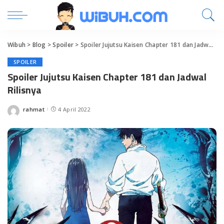
Wibuh
>
Blog
>
Spoiler
>
Spoiler Jujutsu Kaisen Chapter 181 dan Jadwal Rilisnya
SPOILER
Spoiler Jujutsu Kaisen Chapter 181 dan Jadwal
Rilisnya
rahmat
4 April 2022
Posted
by