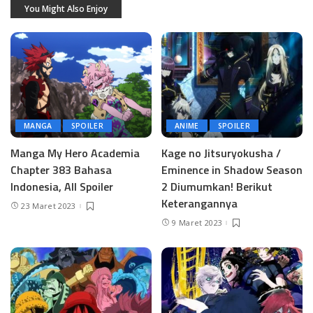
You Might Also Enjoy
MANGA
SPOILER
ANIME
SPOILER
Manga My Hero Academia
Kage no Jitsuryokusha /
Chapter 383 Bahasa
Eminence in Shadow Season
Indonesia, All Spoiler
2 Diumumkan! Berikut
Keterangannya
23 Maret 2023
9 Maret 2023