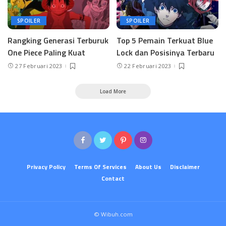
SPOILER
SPOILER
Rangking Generasi Terburuk
Top 5 Pemain Terkuat Blue
One Piece Paling Kuat
Lock dan Posisinya Terbaru
27 Februari 2023
22 Februari 2023
Load More
Privacy Policy
Terms Of Services
About Us
Disclaimer
Contact
© Wibuh.com