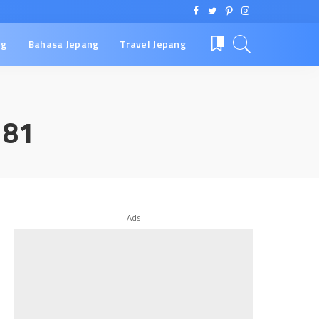
ng
Bahasa Jepang
Travel Jepang
0
181
– Ads –