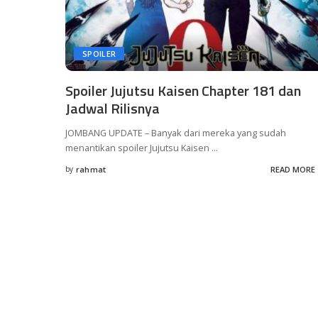
SPOILER
Spoiler Jujutsu Kaisen Chapter 181 dan
Jadwal Rilisnya
JOMBANG UPDATE – Banyak dari mereka yang sudah
menantikan spoiler Jujutsu Kaisen
...
by
rahmat
READ MORE
Posted
by