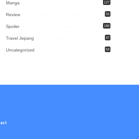
Manga
127
Review
55
Spoiler
188
Travel Jepang
97
Uncategorized
58
act