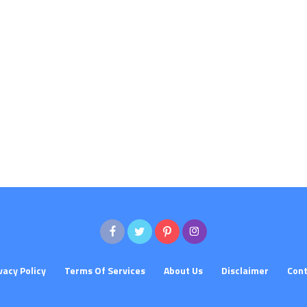
vacy Policy
Terms Of Services
About Us
Disclaimer
Cont