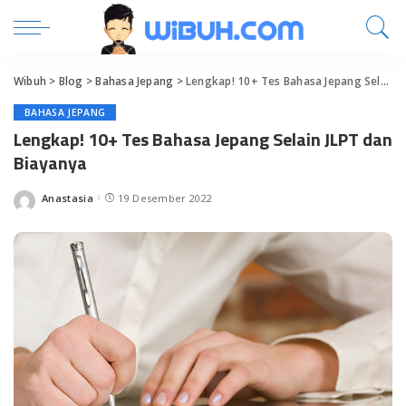
Wibuh
>
Blog
>
Bahasa Jepang
>
Lengkap! 10+ Tes Bahasa Jepang Selain JLPT dan Biayanya
BAHASA JEPANG
Lengkap! 10+ Tes Bahasa Jepang Selain JLPT dan
Biayanya
Anastasia
19 Desember 2022
Posted
by